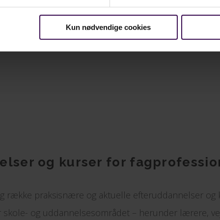
Kun nødvendige cookies
lser og kurser for fagprofessio
ng række praksisnære og aktuelle efteruddannelser og 
r skole- og uddannelsesområdet – herunder lærere, ve