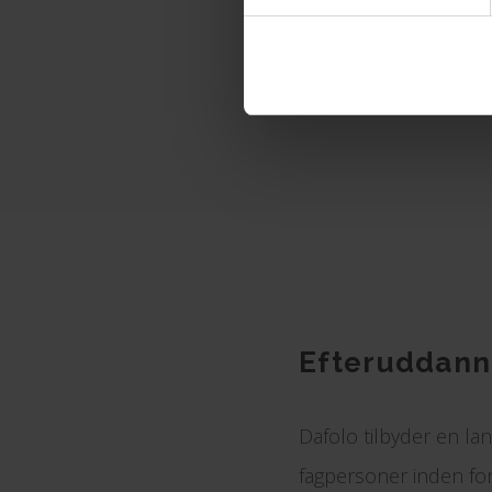
Efteruddanne
Dafolo tilbyder en la
fagpersoner inden fo