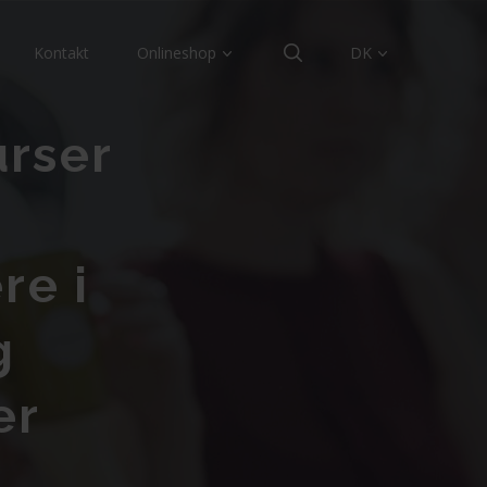
Kontakt
Onlineshop
DK
urser
re i
g
er