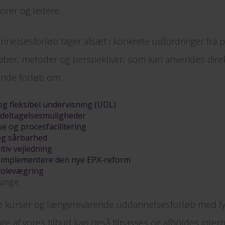
orer og ledere.
nelsesforløb tager afsæt i konkrete udfordringer fra pr
aber, metoder og perspektiver, som kan anvendes direkt
finde forløb om:
og fleksibel undervisning (UDL)
deltagelsesmuligheder
e og procesfacilitering
og sårbarhed
tiv vejledning
 at implementere den nye EPX-reform
kolevægring
 unge
te kurser og længerevarende uddannelsesforløb med f
ge af vores tilbud kan også tilpasses og afholdes inte