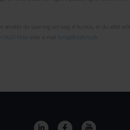
r ønsker du sparring om valg af kursus, er du altid vel
on
9620 6666
eller e-mail
forlag@dafolo.dk