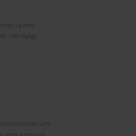
aksis og giver
e i det daglige
ysisk fremmøde samt
rnt i jeres kommune