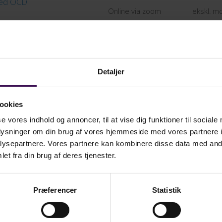
med OCD
Online via zoom
ekskl. 
24. november, 2026
Kr. 5.995,
Detaljer
ndirekte selvskade
Middelfart
ekskl. 
ookies
se vores indhold og annoncer, til at vise dig funktioner til sociale
oplysninger om din brug af vores hjemmeside med vores partnere i
ysepartnere. Vores partnere kan kombinere disse data med andr
13. januar, 2027
Kr. 5.995,
et fra din brug af deres tjenester.
ed angst
Middelfart
ekskl. 
Præferencer
Statistik