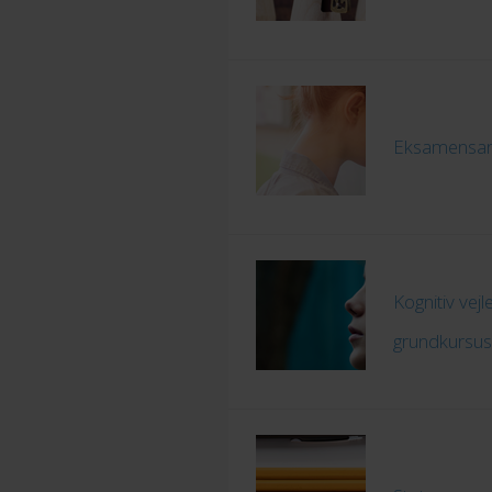
Eksamensan
Kognitiv vej
grundkursus