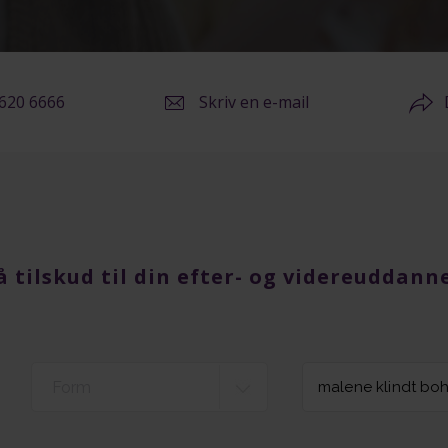
9620 6666
Skriv en e-mail
å
tilskud til din efter- og videreuddann
Form