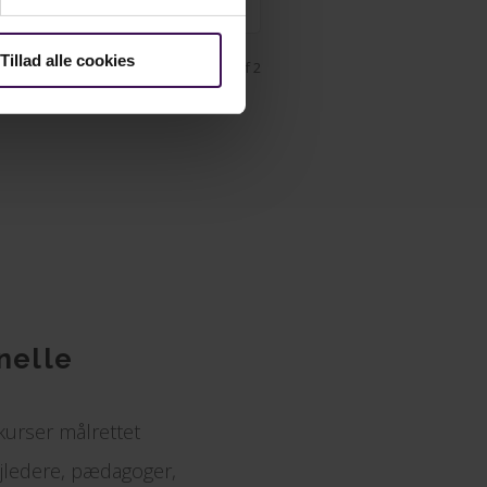
Tillad alle cookies
Side 1 af 2
nelle
kurser målrettet
jledere, pædagoger,