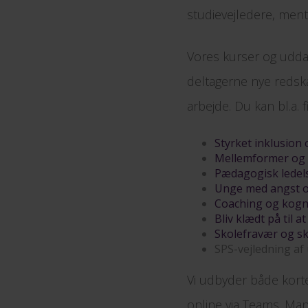
studievejledere, ment
Vores kurser og uddan
deltagerne nye redsk
arbejde. Du kan bl.a. 
Styrket inklusion 
Mellemformer og 
Pædagogisk ledels
Unge med angst 
Coaching og kogni
Bliv klædt på til
Skolefravær og s
SPS-vejledning af
Vi udbyder både kor
online via Teams. Man