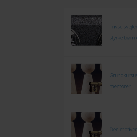
Trivselsvejl
styrke børn 
Grundkursus
mentorer
Den motive