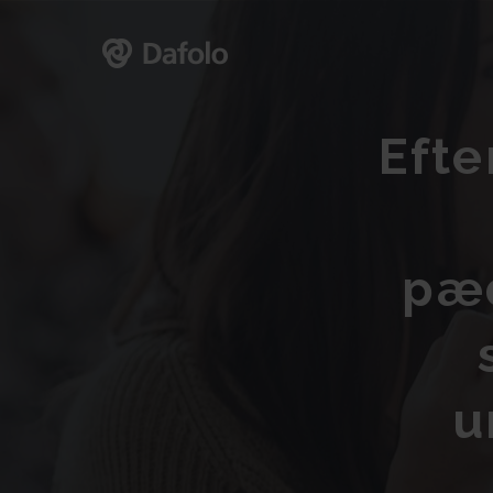
Efte
pæd
u