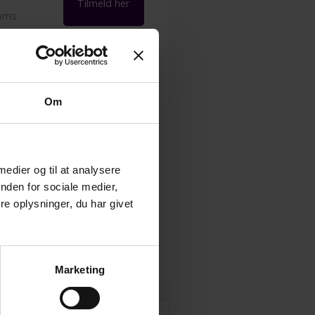
Tilmeld her
moms
-
Om
Tilmeld her
moms
 medier og til at analysere
nden for sociale medier,
e oplysninger, du har givet
-
Tilmeld her
moms
Marketing