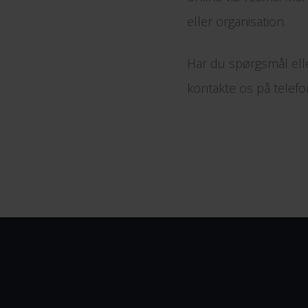
eller organisation.
Har du spørgsmål elle
kontakte os på telef