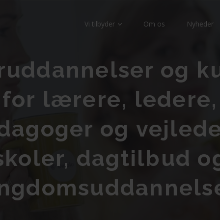
Vi tilbyder
Om os
Nyheder
ruddannelser og k
for lærere, ledere,
agoger og vejlede
skoler, dagtilbud o
ngdomsuddannels