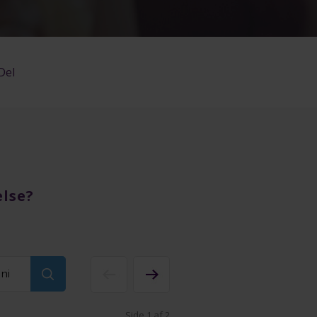
Del
else
?
Side 1 af 2