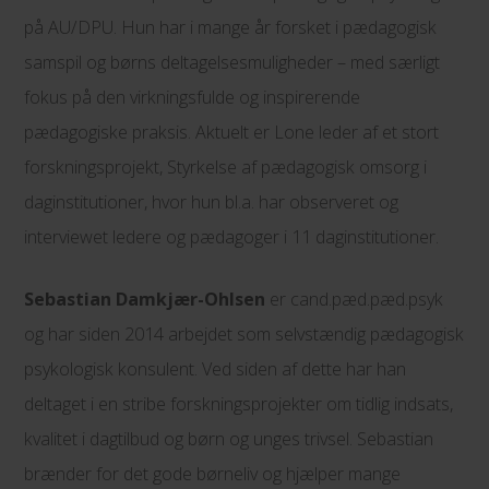
på AU/DPU. Hun har i mange år forsket i pædagogisk
samspil og børns deltagelsesmuligheder – med særligt
fokus på den virkningsfulde og inspirerende
pædagogiske praksis. Aktuelt er Lone leder af et stort
forskningsprojekt, Styrkelse af pædagogisk omsorg i
daginstitutioner, hvor hun bl.a. har observeret og
interviewet ledere og pædagoger i 11 daginstitutioner.
Sebastian Damkjær-Ohlsen
er cand.pæd.pæd.psyk
og har siden 2014 arbejdet som selvstændig pædagogisk
psykologisk konsulent. Ved siden af dette har han
deltaget i en stribe forskningsprojekter om tidlig indsats,
kvalitet i dagtilbud og børn og unges trivsel. Sebastian
brænder for det gode børneliv og hjælper mange