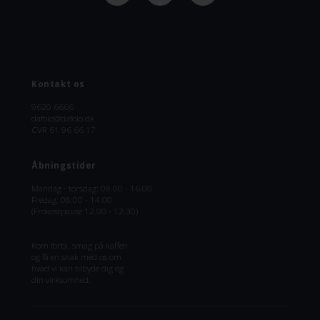
Kontakt os
9620 6666
dafolo@dafolo.dk
CVR 61 96 66 17
Åbningstider
Mandag - torsdag: 08.00 - 16.00
Fredag: 08.00 - 14.00
(Frokostpause 12.00 - 12.30)
Kom forbi, smag på kaffen
og få en snak med os om
hvad vi kan tilbyde dig og
din virksomhed.