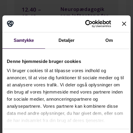
12.40 –
Neuropædagogik
som løftestang for
13.40
deltagelse og
trivsel
v. Heidi Ingemann Jensen
Samtykke
Detaljer
Om
Hvordan kan en
neuropædagogisk tilgang
skabe læringsmiljøer, der
Denne hjemmeside bruger cookies
fremmer deltagelse for
flere børn?
Vi bruger cookies til at tilpasse vores indhold og
annoncer, til at vise dig funktioner til sociale medier og til
Oplægget dykker ned i
hjernevenlig pædagogik
at analysere vores trafik. Vi deler også oplysninger om
med fokus på trygge
din brug af vores hjemmeside med vores partnere inden
relationer, et afbalanceret
for sociale medier, annonceringspartnere og
sansemiljø og professionel
støtte til regulering af
analysepartnere. Vores partnere kan kombinere disse
nervesystemet.
data med andre oplysninger, du har givet dem, eller som
Neuropædagogikken
handler om at matche
de har indsamlet fra din brug af deres tjenester.
aktiviteter og læringsmiljø til
barnets aktuelle tilstand –