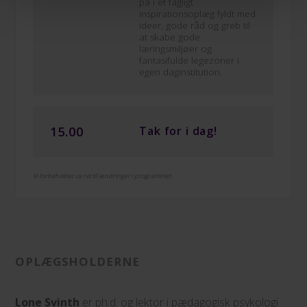
på i et fagligt
inspirationsoplæg fyldt med
ideer, gode råd og greb til
at skabe gode
læringsmiljøer og
fantasifulde legezoner i
egen daginstitution.
15.00
Tak for i dag!
Vi forbeholder os ret til ændringer i programmet.
OPLÆGSHOLDERNE
Lone Svinth
er ph.d. og lektor i pædagogisk psykologi