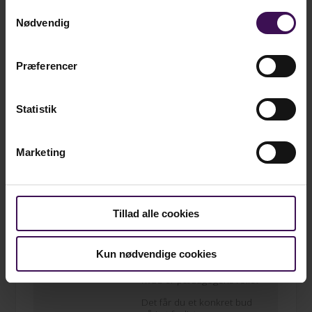
for at styrke trivsel og
Samtykkevalg
læring.
Nødvendig
Præferencer
13.40 –
Pause, kaffe og
kage
14.00
Statistik
Marketing
14.00 –
RUMPÆDAGOG –
læringsmiljø og
15.00
legezoner
v. Louise Friis/Alice Darville
Tillad alle cookies
Hvordan kan pædagogisk
indretning understøtte
Kun nødvendige cookies
børns
deltagelsesmuligheder? Og
hvad er pædagogens rolle?
Det får du et konkret bud