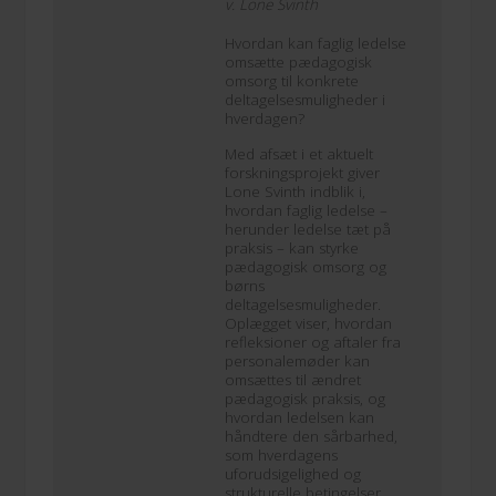
v. Lone Svinth
Hvordan kan faglig ledelse
omsætte pædagogisk
omsorg til konkrete
deltagelsesmuligheder i
hverdagen?
Med afsæt i et aktuelt
forskningsprojekt giver
Lone Svinth indblik i,
hvordan faglig ledelse –
herunder ledelse tæt på
praksis – kan styrke
pædagogisk omsorg og
børns
deltagelsesmuligheder.
Oplægget viser, hvordan
refleksioner og aftaler fra
personalemøder kan
omsættes til ændret
pædagogisk praksis, og
hvordan ledelsen kan
håndtere den sårbarhed,
som hverdagens
uforudsigelighed og
strukturelle betingelser