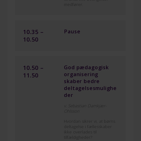
medfører.
10.35 –
Pause
10.50
10.50 –
God pædagogisk
organisering
11.50
skaber bedre
deltagelsesmulighe
der
v. Sebastian Damkjær-
Ohlsson
Hvordan sikrer vi, at børns
deltagelse i fællesskaber
ikke overlades til
tilfældigheder?