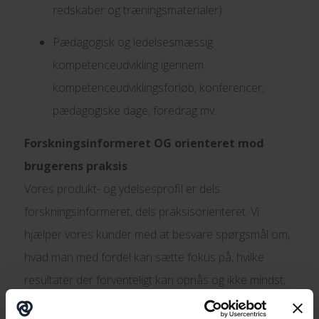
redskaber og træningsmaterialer)
Pædagogisk og ledelsesmæssig
kompetenceudvikling igennem
kompetenceudviklingsforløb, konferencer,
pædagogiske dage, foredrag mv.
Forskningsinformeret OG orienteret mod
brugerens praksis
Vores produkt- og ydelsesprofil er dels
forskningsinformeret, dels praksisorienteret. Vi
hjælper vores kunder med at besvare spørgsmål om,
hvad man med fordel kan sætte fokus på, hvilke
resultater der forventeligt kan opnås og ikke mindst,
hvordan man kan gøre det. Vi understøtter