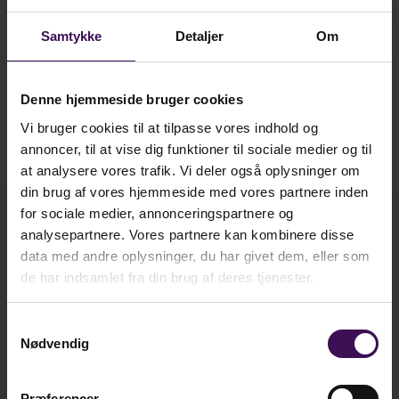
implementeringen af lovtiltag ud fra den nyeste og
mest valide forskning på det konkrete område.
Samtykke
Detaljer
Om
Denne hjemmeside bruger cookies
Vi bruger cookies til at tilpasse vores indhold og
annoncer, til at vise dig funktioner til sociale medier og til
at analysere vores trafik. Vi deler også oplysninger om
din brug af vores hjemmeside med vores partnere inden
for sociale medier, annonceringspartnere og
analysepartnere. Vores partnere kan kombinere disse
data med andre oplysninger, du har givet dem, eller som
Vil du vide mere?
de har indsamlet fra din brug af deres tjenester.
Samtykkevalg
Nødvendig
Præferencer