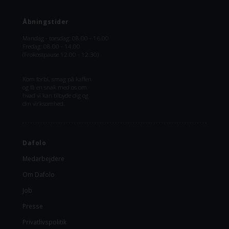
Åbningstider
Mandag - torsdag: 08.00 - 16.00
Fredag: 08.00 - 14.00
(Frokostpause 12.00 - 12.30)
Kom forbi, smag på kaffen
og få en snak med os om
hvad vi kan tilbyde dig og
din virksomhed.
Dafolo
Medarbejdere
Om Dafolo
Job
Presse
Privatlivspolitik