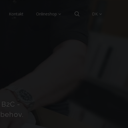
Kontakt
Onlineshop
DK
g B2C -
 behov.