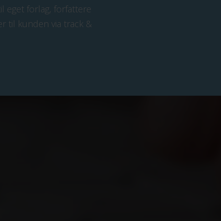
 eget forlag, forfattere
r til kunden via track &