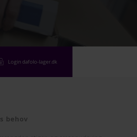
Login dafolo-lager.dk
es behov