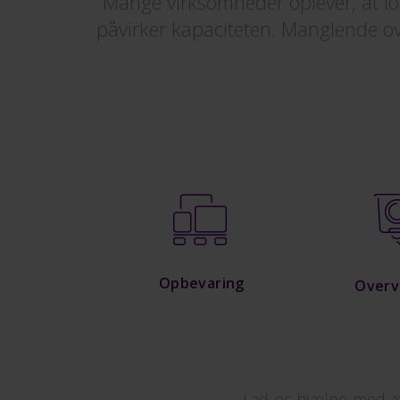
Mange virksomheder oplever, at lo
påvirker kapaciteten. Manglende ove
Opbevaring
Overv
Lad os hjælpe med at 