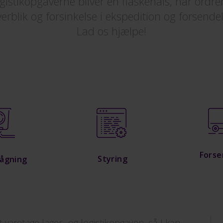
gistikopgaverne bliver en flaskehals, når or
rblik og forsinkelse i ekspedition og forsendels
Lad os hjælpe!
Forse
Styring
ågning
varetage lager- og logistikopgaven, så I kan