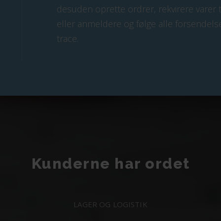
desuden oprette ordrer, rekvirere varer til
eller anmeldere og følge alle forsendelse
trace.
Kunderne har ordet
LAGER OG LOGISTIK