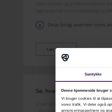
med respekt og professionalisme me
lagerautomat som omdrejningspunkt
Disse forlag anvender vores ek
Læs mere
Samtykke
Se, hvem der allerede har v
Denne hjemmeside bruger c
Vi bruger cookies til at tilpas
Vi samarbejder med mere end 300 forl
vores trafik. Vi deler også 
– fra nicheforlag til større etablerede
annonceringspartnere og anal