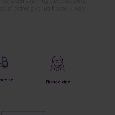
dremængden stiger, og sæsonudsving
e af ordrer giver utilfredse kunder.
ndelse
Ekspedition