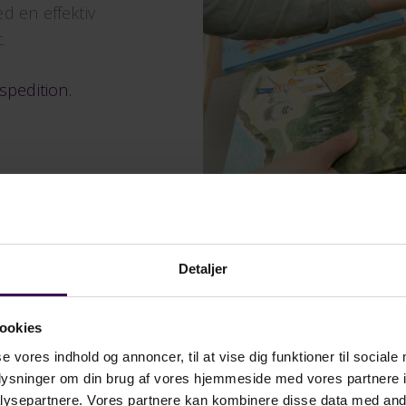
d en effektiv
.
spedition.
Detaljer
algt os
ookies
se vores indhold og annoncer, til at vise dig funktioner til sociale
ag i alle størrelser
oplysninger om din brug af vores hjemmeside med vores partnere i
ysepartnere. Vores partnere kan kombinere disse data med andr