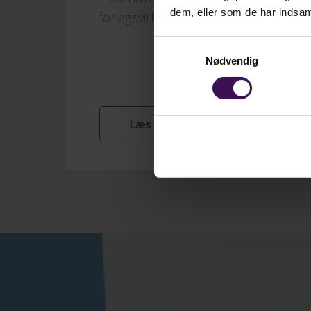
dem, eller som de har indsaml
forlagsvirksomheder med en bred port
Samtykkevalg
.
Nødvendig
Læs mere