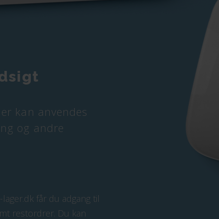
ndsigt
 der kan anvendes
ing og andre
-lager.dk
får du adgang til
amt restordrer. Du kan