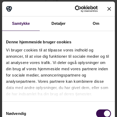
undersøgelserne, inden I går ud. Lad eleverne stille
afklarende spørgsmål inden.
Samtykke
Detaljer
Om
4. Klar struktur.
Præsenter en klar struktur for
udebesøget. Informer eleverne om turens program,
Denne hjemmeside bruger cookies
inden I går ud. Aftal mødetidspunkter, tidspunkter for
Vi bruger cookies til at tilpasse vores indhold og
pauser og tidspunkter for opsamlinger og hjemturen.
annoncer, til at vise dig funktioner til sociale medier og til
at analysere vores trafik. Vi deler også oplysninger om
din brug af vores hjemmeside med vores partnere inden
5. Samlingspunkt.
Udvælg et samlingspunkt ude, hvor
for sociale medier, annonceringspartnere og
fælles beskeder kan gives. Saml eleverne i en cirkel eller
analysepartnere. Vores partnere kan kombinere disse
inden for de fire kegler, og stå selv med solen i øjnene og
data med andre oplysninger, du har givet dem, eller som
de har indsamlet fra din brug af deres tjenester.
vinden i ryggen. Så kan eleverne se og høre dig.
Samtykkevalg
6. Samlingssignal.
Sørg for at have et signal, eleverne
Nødvendig