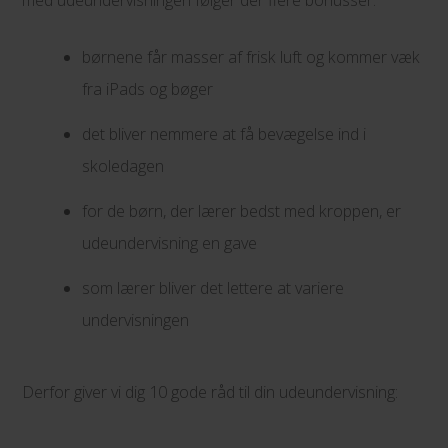
med udeundervisningen følger der flere bonusser:
børnene får masser af frisk luft og kommer væk
fra iPads og bøger
det bliver nemmere at få bevægelse ind i
skoledagen
for de børn, der lærer bedst med kroppen, er
udeundervisning en gave
som lærer bliver det lettere at variere
undervisningen
Derfor giver vi dig 10 gode råd til din udeundervisning: