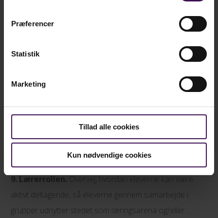
kender, når du vil samle dem. Det kan være et håndtegn
til steder, hvor man ikke må larme, eller en fløjte til større
Præferencer
udearealer.
Statistik
7. Gåmakkere.
Til mindre klasser er det en fordel, hvis
de har en fast gåmakker, som de går med både ud og
Marketing
hjem.
8. Hold fokus.
Opsamlinger sker smidigt undervejs, når
Tillad alle cookies
eleverne mister fokus. Hvad har I gjort og lært indtil nu?
Hvad skal I herefter?
Kun nødvendige cookies
9. Lærerrollen.
Overvej, hvordan eleverne kan være
aktivt deltagende, så eleverne gennem samarbejde i
grupper udnytter stedet som læringsarena og/eller