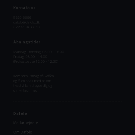
Kontakt os
9620 6666
dafolo@dafolo.dk
CVR 61 96 66 17
Åbningstider
Mandag - torsdag: 08.00 - 16.00
Fredag: 08.00 - 14.00
(Frokostpause 12.00 - 12.30)
Kom forbi, smag på kaffen
og få en snak med os om
hvad vi kan tilbyde dig og
din virksomhed.
Dafolo
Medarbejdere
Om Dafolo