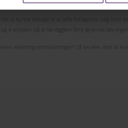
 for at kunne bidrage til at løfte forlagenes salg med d
 og vi arbejder på at færdiggøre flere lignende løsninger
ores webintegrationsløsninger? Så tøv ikke med at kon