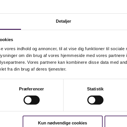
 en stor fordel for kunden, at leveringstiden forkortes.
 kan nu købes på coop.dk
Detaljer
onsløsning er det også blevet muligt for Dafoloeksped
ookies
se vores indhold og annoncer, til at vise dig funktioner til sociale
or Globe har det bidraget til et nyt og ekstra udstilling
oplysninger om din brug af vores hjemmeside med vores partnere i
ysepartnere. Vores partnere kan kombinere disse data med andr
stra udstillingsvindue, hvor vi nu kan møde kunden, og 
et fra din brug af deres tjenester.
 positiv indvirkning på salget. Vi har en oplevelse af, 
å deres ordrer leveret enten på hjemmeadressen eller i 
Præferencer
Statistik
edlukninger har salget gennem Coop været ekstra vigtig
ogide.dk og coop.dk haft stor betydning under nedluk
ar været lukkede. Derfor har vores eneste salgskanal i
Kun nødvendige cookies