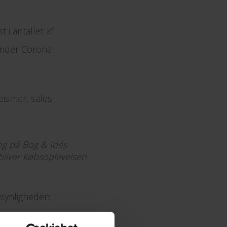
 i antallet af
 under Corona-
eismer, sales
bog på Bog & Idés
bliver købsoplevelsen
 synligheden:
salgskanaler, des