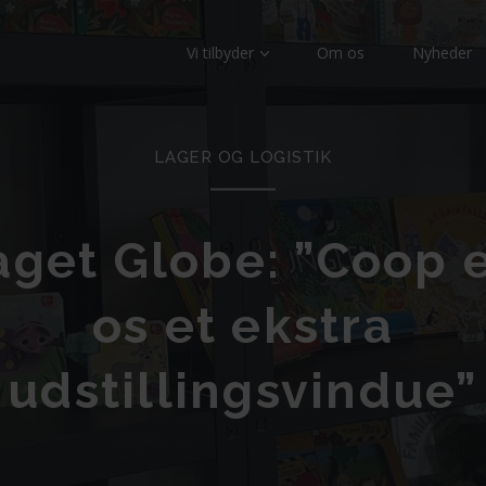
Vi tilbyder
Om os
Nyheder
LAGER OG LOGISTIK
aget Globe: ”Coop e
os et ekstra
udstillingsvindue”