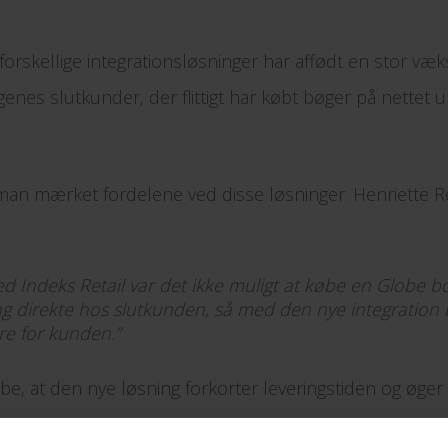
rskellige integrationsløsninger har affødt en stor vækst
agenes slutkunder, der flittigt har købt bøger på nettet
an mærket fordelene ved disse løsninger. Henriette R
ed Indeks Retail var det ikke muligt at købe en Globe 
ng direkte hos slutkunden, så med den nye integration 
re for kunden.”
, at den nye løsning forkorter leveringstiden og øger
lere steder, hvilket bidrager positivt til salget. Jo flere 