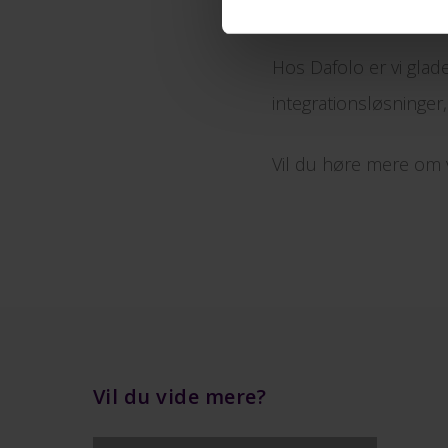
online butikker.”
Hos Dafolo er vi glade
integrationsløsninger,
Vil du høre mere om v
Vil du vide mere?