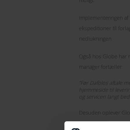
muligt.
Implementeringen af fo
ekspeditioner til forl
nedlukningen.
Også hos Globe har m
manager fortæller:
”Før Dafolos aftale m
hjemmeside til leveri
og servicen langt bed
Desuden oplever Globe
”Vores bøger vises nu f