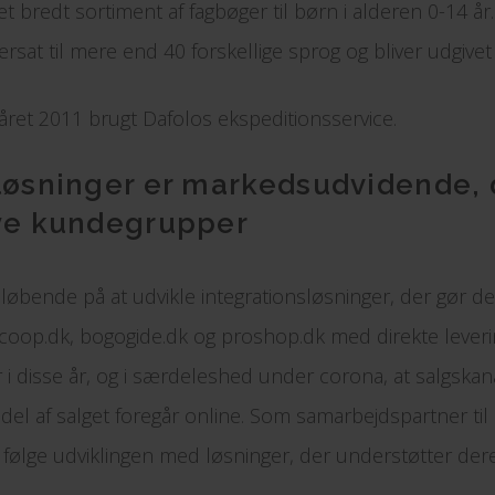
et bredt sortiment af fagbøger til børn i alderen 0-14 år.
rsat til mere end 40 forskellige sprog og bliver udgivet 
året 2011 brugt Dafolos ekspeditionsservice.
løsninger er markedsudvidende, 
nye kundegrupper
 løbende på at udvikle integrationsløsninger, der gør de
coop.dk, bogogide.dk og proshop.dk med direkte leverin
i disse år, og i særdeleshed under corona, at salgsk
del af salget foregår online. Som samarbejdspartner til 
at følge udviklingen med løsninger, der understøtter der