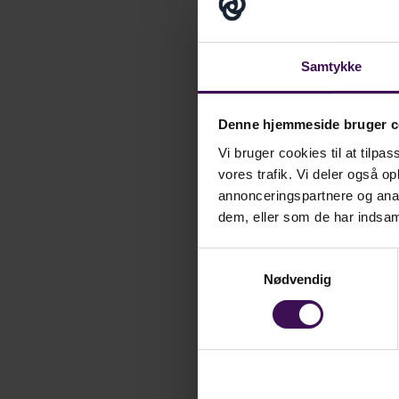
bedre. Samtidig er det
Globe bøger
Samtykke
Med den nye integrati
Denne hjemmeside bruger c
Vi bruger cookies til at tilpas
bøger på coop.dk, og f
vores trafik. Vi deler også 
annonceringspartnere og anal
”Coop er for os et ek
dem, eller som de har indsaml
salgskanal, som har en
for vores kunder at f
Samtykkevalg
supermarked."
Nødvendig
I en tid med Corona-n
”For os har både bog
fysiske boghandlere h