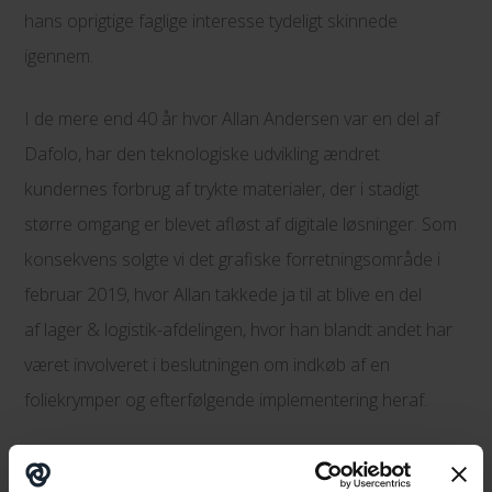
hans oprigtige faglige interesse tydeligt skinnede
igennem.
I de mere end 40 år hvor Allan Andersen var en del af
Dafolo, har den teknologiske udvikling ændret
kundernes forbrug af trykte materialer, der i stadigt
større omgang er blevet afløst af digitale løsninger. Som
konsekvens solgte vi det grafiske forretningsområde i
februar 2019, hvor Allan takkede ja til at blive en del
af lager & logistik-afdelingen, hvor han blandt andet har
været involveret i beslutningen om indkøb af en
foliekrymper og efterfølgende implementering heraf.
Allans passion for det grafiske håndværk udleves nu i