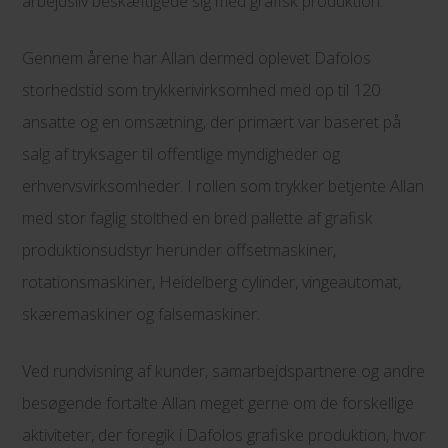
arbejdsliv beskæftigede sig med grafisk produktion.
Gennem årene har Allan dermed oplevet Dafolos
storhedstid som trykkerivirksomhed med op til 120
ansatte og en omsætning, der primært var baseret på
salg af tryksager til offentlige myndigheder og
erhvervsvirksomheder. I rollen som trykker betjente Allan
med stor faglig stolthed en bred pallette af grafisk
produktionsudstyr herunder offsetmaskiner,
rotationsmaskiner, Heidelberg cylinder, vingeautomat,
skæremaskiner og falsemaskiner.
Ved rundvisning af kunder, samarbejdspartnere og andre
besøgende fortalte Allan meget gerne om de forskellige
aktiviteter, der foregik i Dafolos grafiske produktion, hvor