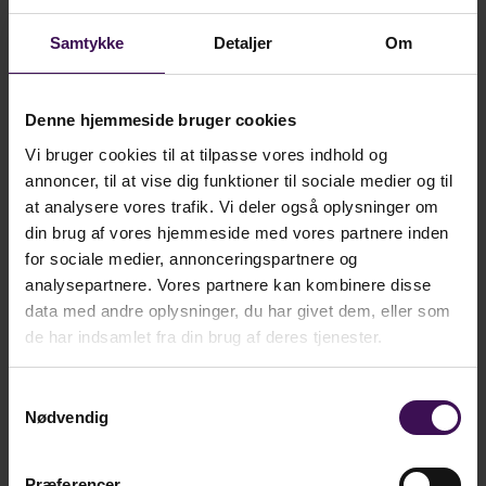
fritiden, hvor han er en del af værkstedet MoreMinds
med base på Tversted Skole i Nordjylland. På det
Samtykke
Detaljer
Om
kreative og grafiske værksted mødes han med andre
entusiaster omkring typografier, håndsats,
Denne hjemmeside bruger cookies
papirproduktion og kreative grafiske løsninger med brug
Vi bruger cookies til at tilpasse vores indhold og
af traditionelle produktionsmaskiner. Således donerede
annoncer, til at vise dig funktioner til sociale medier og til
at analysere vores trafik. Vi deler også oplysninger om
Dafolo i forbindelse med frasalget af den grafiske
din brug af vores hjemmeside med vores partnere inden
produktion udstyr og maskiner til det grafiske værksted
for sociale medier, annonceringspartnere og
på Tversted Skole.
analysepartnere. Vores partnere kan kombinere disse
data med andre oplysninger, du har givet dem, eller som
de har indsamlet fra din brug af deres tjenester.
Efter eget valg havde Allan sidste arbejdsdag i Dafolo i
december sidste år, så fejringen af hans modtagelse af
Samtykkevalg
den Kongelige Belønningsmedalje var en kærkommen
Nødvendig
anledning til gensyn med tidligere kollegaer samtidig med,
at der blev sat punktum for 40 flotte år præget af en
Præferencer