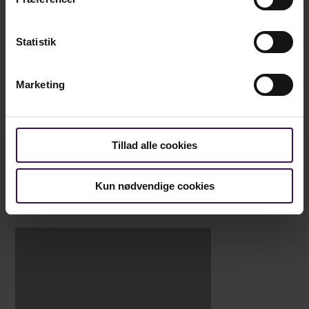
pligtopfyldende arbejdsindsats og et stort kollegialt
engagement.
Statistik
Marketing
Tillad alle cookies
Kun nødvendige cookies
Vil du vide mere?