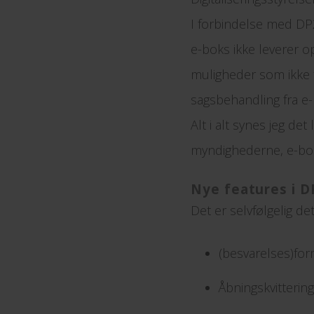
I forbindelse med DP2
e-boks ikke leverer op 
muligheder som ikke f
sagsbehandling fra e-b
Alt i alt synes jeg de
myndighederne, e-boks
Nye features i D
Det er selvfølgelig d
(besvarelses)for
Åbningskvitterin