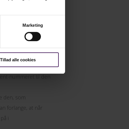
tsagen er fra 2014.:
ljøerne.
Marketing
graderes i drift - vil
 Drift.
lagt samme sted.
Tillad alle cookies
s e-boks og denne
ident-nummeret til den
de den, som
n forlange, at når
på i