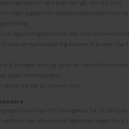
aliseringsstyrelsen og e-boks nu) i går, den 8/3-2016.
er er nogle dygtige folk i Digitaliseringsstyrelsen, som sø
 god retning.
å Digitaliseringsstyrelsens side. Dels det overordnede:
om hvad de nye tekniske ting kommer til at være: Nye fun
e ting fra dagen, som jeg synes var specielt interessan
b Digital Post integration.
r og nye ting ske ca. sommer 2016.
fsendere
rgangen til den nye DP2 (som gælder fra 1/2-2016) er a
ptræde som afsendere af Digital Post steget fra ca 330