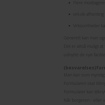
Flere modtagere
virk.dk-afhentin
Virksomheder ka
Generelt kan man sige
Det er altså muligt a
udnytte de nye facilite
(besvarelses)for
Man kan som myndighe
Formularen skal tilkny
Formularer kan tilkny
Når borgeren - eller 