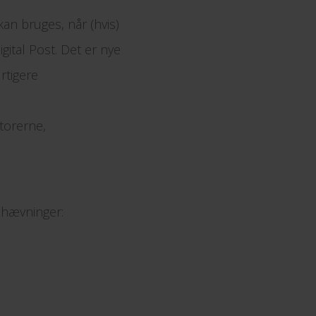
an bruges, når (hvis)
igital Post. Det er nye
rtigere
atorerne,
emhævninger: