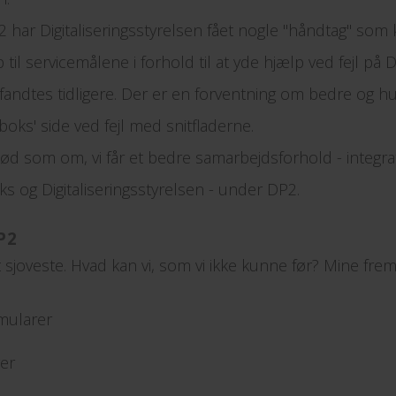
 har Digitaliseringsstyrelsen fået nogle "håndtag" som k
til servicemålene i forhold til at yde hjælp ved fejl på D
andtes tidligere. Der er en forventning om bedre og hu
oks' side ved fejl med snitfladerne.
t lød som om, vi får et bedre samarbejdsforhold - integr
 og Digitaliseringsstyrelsen - under DP2.
P2
et sjoveste. Hvad kan vi, som vi ikke kunne før? Mine fr
mularer
ger