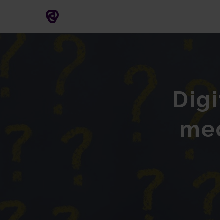
Digi
med