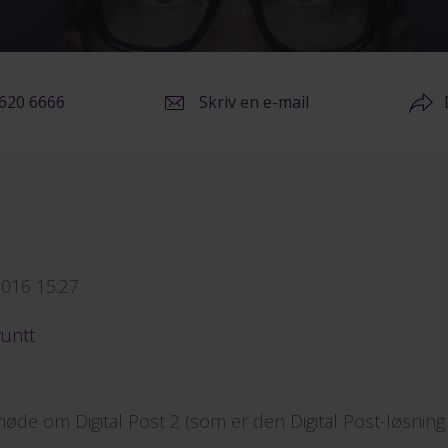
9620 6666
Skriv en e-mail
2016 15:27
runtt
rmøde om Digital Post 2 (som er den Digital Post-løsnin