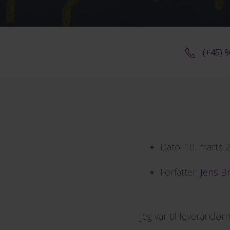
(+45) 
Dato:
10. marts 
Forfatter:
Jens B
Jeg var til leverandø