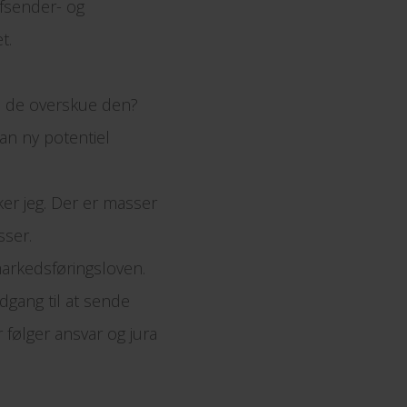
afsender- og
t.
n de overskue den?
an ny potentiel
er jeg. Der er masser
sser.
arkedsføringsloven.
dgang til at sende
 følger ansvar og jura