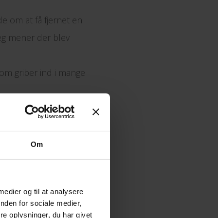
 om at få fjernet en
. Jeg mener der blev
som griber ind i mange
en. På forsiden, hvor
Om
udvikling.
an bruges når man
 medier og til at analysere
nden for sociale medier,
e oplysninger, du har givet