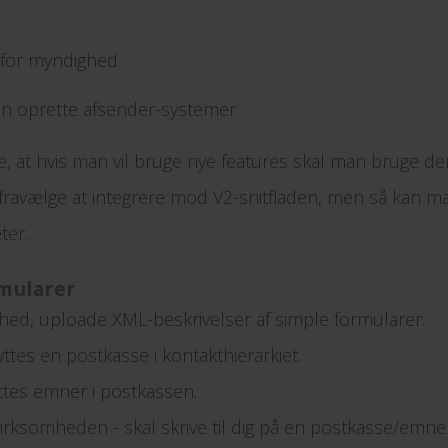
g for myndighed
n oprette afsender-systemer
, at hvis man vil bruge nye features skal man bruge den
t fravælge at integrere mod V2-snitfladen, men så kan ma
ter.
mularer
d, uploade XML-beskrivelser af simple formularer.
ttes en postkasse i kontakthierarkiet.
ttes emner i postkassen.
virksomheden - skal skrive til dig på en postkasse/emne 