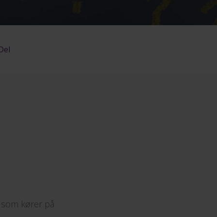
Del
g som kører på