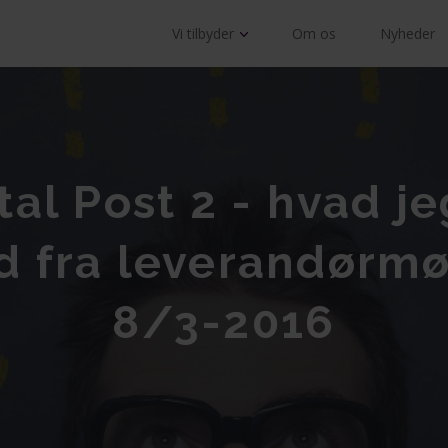
Vi tilbyder
Om os
Nyheder
tal Post 2 - hvad je
 fra leverandørm
8/3-2016