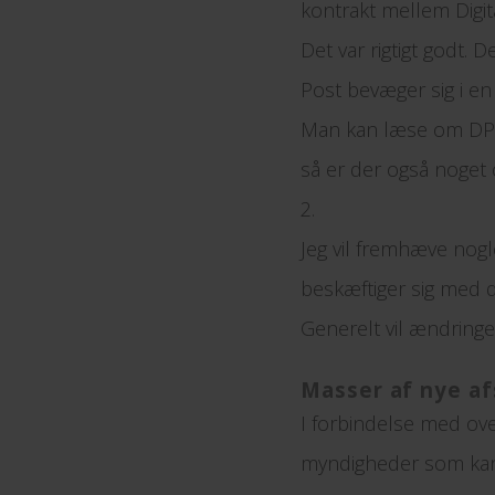
kontrakt mellem Digit
Det var rigtigt godt. D
Post bevæger sig i en
Man kan læse om DP2 p
så er der også noget 
2.
Jeg vil fremhæve nogl
beskæftiger sig med dy
Generelt vil ændringe
Masser af nye a
I forbindelse med ove
myndigheder som kan o