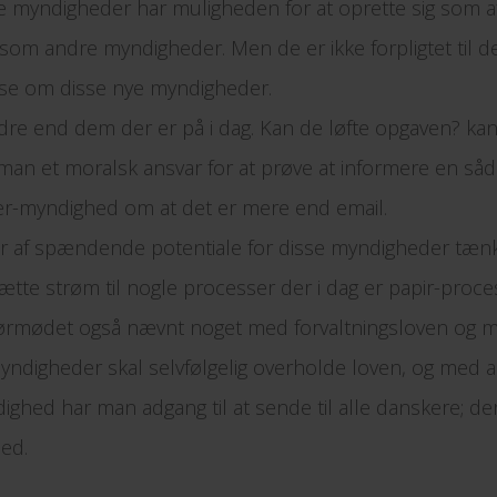
se myndigheder har muligheden for at oprette sig som 
om andre myndigheder. Men de er ikke forpligtet til de
se om disse nye myndigheder.
re end dem der er på i dag. Kan de løfte opgaven? ka
an et moralsk ansvar for at prøve at informere en såd
r-myndighed om at det er mere end email.
r af spændende potentiale for disse myndigheder tænk
sætte strøm til nogle processer der i dag er papir-proce
ørmødet også nævnt noget med forvaltningsloven og m
ndigheder skal selvfølgelig overholde loven, og med a
ighed har man adgang til at sende til alle danskere; der
ed.