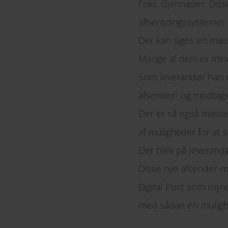
f.eks. Gymnasier. Dis
afhentningssystemer s
Der kan siges en mas
Mange af dem er mind
Som leverandør han m
afsender- og modtage
Der er så også masse
af muligheder for at 
Der blev på leverand
Disse nye afsender-my
Digital Post som mynd
med sådan en muligh