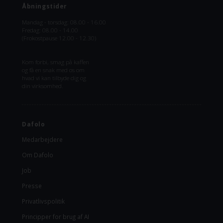
Åbningstider
Mandag - torsdag: 08.00 - 16.00
Fredag: 08.00 - 14.00
(Frokostpause 12.00 - 12.30)
Kom forbi, smag på kaffen
og få en snak med os om
hvad vi kan tilbyde dig og
din virksomhed.
Dafolo
Medarbejdere
Om Dafolo
Job
Presse
Privatlivspolitik
Principper for brug af AI