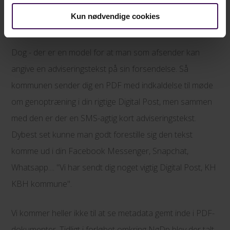
tænkte at det kunne være smart og godt, men hvor jeg
Kun nødvendige cookies
bare ikke kunne se at det kunne gøres sikkert nok.
Dog - der er en model for at man som afsender kan
angive en adviseringstekst på sin forsendelse. Så
kommunen sender dig en PDF med indkaldelse til møde
om genoptræning i din rigtige Digital Post, men sammen
med den er der en SMS-agtig kort adviseringstekst.
Dybest set kunne man godt forestille sig den tekst
komme ud i din Facebook Messenger, Snapchat,
Whatsapp.... "Vi har sendt dig noget vigtig Digital Post, KH
KBH kommune".
Vi kommer heller ikke til at se metadata gemt inde i PDF-
dokumenter. Tidligt i forløbet omkring NgDp blev der talt