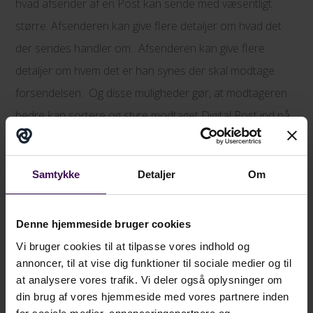
hvad afsender af en Post kan sende med væsentligt
større. Afsenderen kan give flere detaljer om hvad det
der sendes handler om. Afsenderen kan give flere
detaljer om hvem det er han synes der skal modtage
forsendelsen. Og disse muligheder gør, at modtageren
bedre kan sortere og styre modtaget Digital Post ind på
rette plads. Dette er faciliteter der ikke rigtigt handler om
når man sender til en borger, men derimod handler det
Samtykke
Detaljer
Om
om effektivisering af når myndigheder skriver til andre
myndigheder, eller når myndigheder skriver til
Denne hjemmeside bruger cookies
(mellemstore/store) virksomheder.
Vi bruger cookies til at tilpasse vores indhold og
annoncer, til at vise dig funktioner til sociale medier og til
at analysere vores trafik. Vi deler også oplysninger om
din brug af vores hjemmeside med vores partnere inden
Hvad der ikke kom med