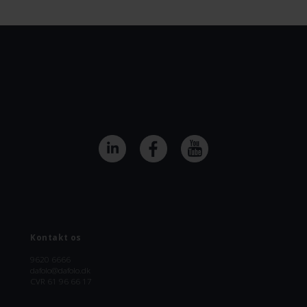
Kontakt os
9620 6666
dafolo@dafolo.dk
CVR 61 96 66 17