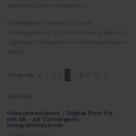
automatisering i den offentlige sektor.
Blogindlæggene er relevante for kunder,
samarbejdspartnere og andre, der ønsker at følge med i
– og bidrage til - diskussionen om effektiv og intelligent it-
udvikling.
Forrige side
2
3
4
5
6
7
8
9
10
11
Næste side
Virksomhedspost - Digital Post fra
virk.dk - på Convergens
Integrationsserver
12. januar 2018 12:24