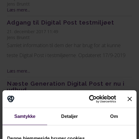
Jens Bruntt
Læs mere...
Adgang til Digital Post testmiljøet
21. december 2017 11:49
Jens Bruntt
Samlet information til dem der har brug for at kunne
teste Digital Post i testmiljøerne. Opdateret 17/9-2019
Læs mere...
Næste Generation Digital Post er nu i
udbud
6. december 2017 11:06
Jens Bruntt
Om to år får danskerne en ny Digital Post-løsning.
Samtykke
Detaljer
Om
Highlights fra udbudet og nogle tanker om hvad vi så kan
og ikke kan med posten i 2020.
Denne hjemmeside bruger cookies