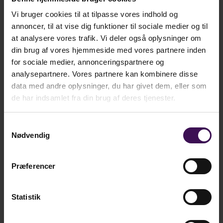
Læs mere...
Vi bruger cookies til at tilpasse vores indhold og
annoncer, til at vise dig funktioner til sociale medier og til
Støttesystemerne er leveret og
at analysere vores trafik. Vi deler også oplysninger om
godkendt
din brug af vores hjemmeside med vores partnere inden
30. november 2017 09:34
for sociale medier, annonceringspartnere og
Jens Bruntt
analysepartnere. Vores partnere kan kombinere disse
Læs mere...
data med andre oplysninger, du har givet dem, eller som
OCR på CIS - fra scannet dokument til
de har indsamlet fra din brug af deres tjenester.
tekst
28. september 2017 16:22
Samtykkevalg
Jens Bruntt
Nødvendig
Læs mere...
Præferencer
Forrige side
2
3
4
5
6
7
8
9
10
11
Statistik
Næste side