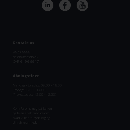
Kontakt os
9620 6666
dafolo@dafolo.dk
CVR 61 96 66 17
Åbningstider
Mandag - torsdag: 08.00 - 16.00
Fredag: 08.00 - 14.00
(Frokostpause 12.00 - 12.30)
Kom forbi, smag på kaffen
og få en snak med os om
hvad vi kan tilbyde dig og
din virksomhed.